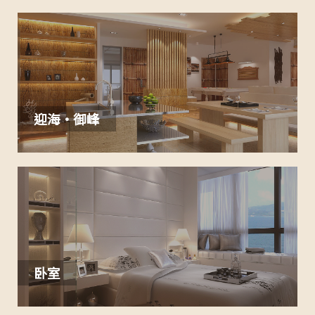
迎海·御峰
卧室