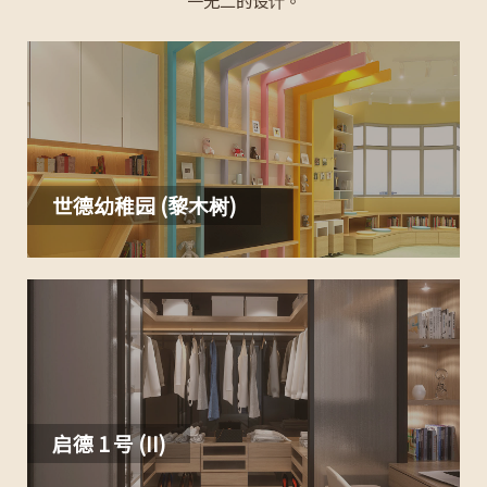
一无二的设计。
世德幼稚园 (黎木树)
启德 1 号 (II)