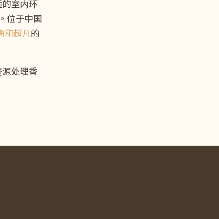
适的室内环
成。位于中国
确和超凡
的
资源处理香